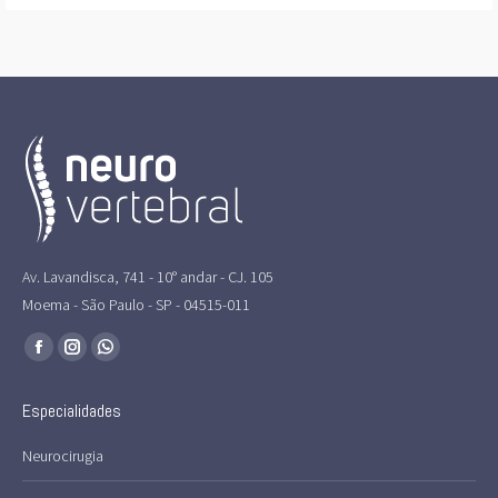
Av. Lavandisca, 741 - 10° andar - CJ. 105
Moema - São Paulo - SP - 04515-011
Encontre-nos em:
Facebook
Instagram
Whatsapp
page
page
page
Especialidades
opens
opens
opens
in
in
in
Neurocirugia
new
new
new