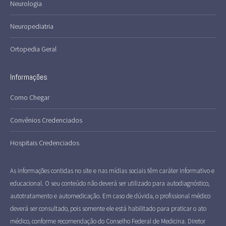
window
window
window
Neurologia
Neuropediatria
Ortopedia Geral
Informações
Como Chegar
Convênios Credenciados
Hospitais Credenciados
As informações contidas no site e nas mídias sociais têm caráter informativo e
educacional. O seu conteúdo não deverá ser utilizado para autodiagnóstico,
autotratamento e automedicação. Em caso de dúvida, o profissional médico
deverá ser consultado, pois somente ele está habilitado para praticar o ato
médico, conforme recomendação do Conselho Federal de Medicina. Diretor